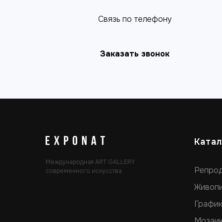
Cвязь по телефону
Заказать звонок
Катал
Международная ART GALLERY
Репро
современного искусства
Живоп
Графи
Мозаи