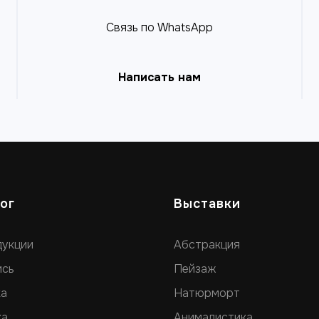
Связь по WhatsApp
Написать нам
ог
Выставки
дукции
Абстракция
ись
Пейзаж
ка
Натюрморт
ка
Анималистика