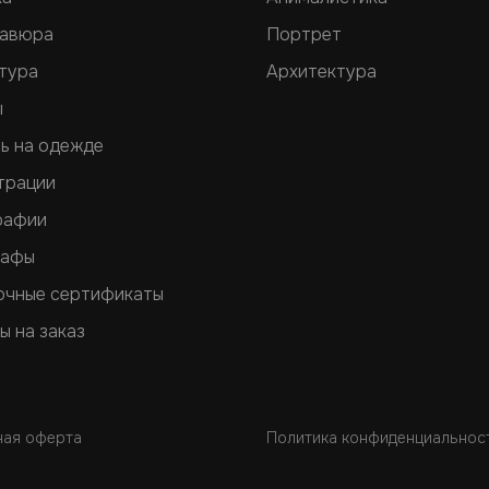
равюра
Портрет
тура
Архитектура
ы
ь на одежде
трации
рафии
рафы
очные сертификаты
ы на заказ
ная оферта
Политика конфиденциальнос