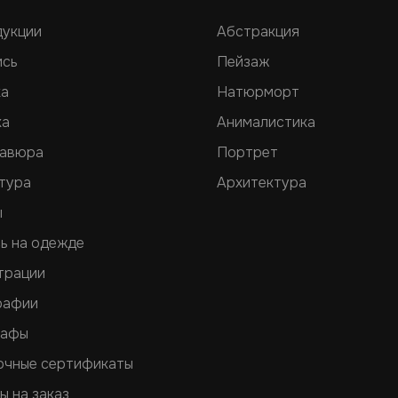
дукции
Абстракция
ись
Пейзаж
ка
Натюрморт
ка
Анималистика
равюра
Портрет
тура
Архитектура
ы
ь на одежде
трации
рафии
рафы
очные сертификаты
ы на заказ