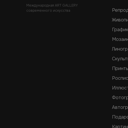
Международная ART GALLERY
Репро
современного искусства
Живоп
Графи
Мозаи
Линог
Скульп
Принт
Роспис
Иллюс
Фотог
Автог
Подар
Картин