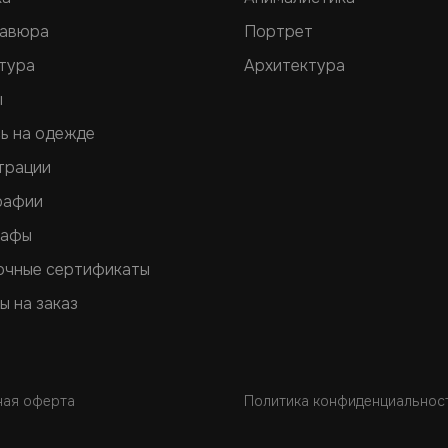
равюра
Портрет
тура
Архитектура
ы
ь на одежде
трации
рафии
рафы
очные сертификаты
ы на заказ
ная оферта
Политика конфиденциальнос