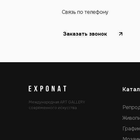
Cвязь по телефону
Заказать звонок
Катал
Международная ART GALLERY
Репро
современного искусства
Живоп
Графи
Мозаи