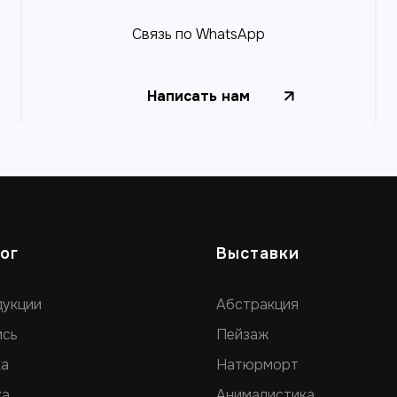
Связь по WhatsApp
Написать нам
ог
Выставки
дукции
Абстракция
ись
Пейзаж
ка
Натюрморт
ка
Анималистика