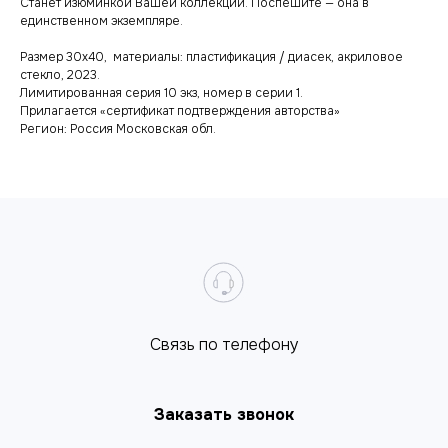
Станет изюминкой Вашей коллекции. Поспешите — она в
единственном экземпляре.
Размер 30х40, материалы: пластификация / диасек, акриловое
стекло, 2023.
Лимитированная серия 10 экз, номер в серии 1.
Прилагается «сертификат подтверждения авторства»
Регион: Россия Московская обл.
Cвязь по телефону
Заказать звонок