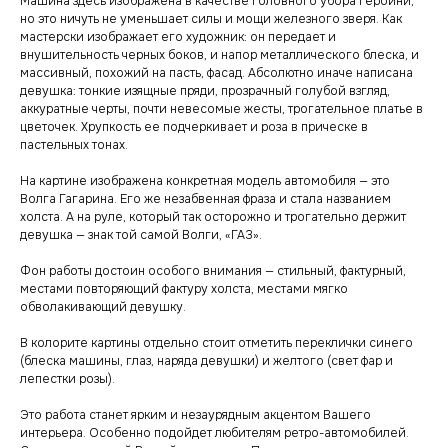
Машина здесь изображена в качестве головного убора героини,
но это ничуть не уменьшает силы и мощи железного зверя. Как
мастерски изображает его художник: он передает и
внушительность черных боков, и напор металлического блеска, и
массивный, похожий на пасть, фасад. Абсолютно иначе написана
девушка: тонкие изящные пряди, прозрачный голубой взгляд,
аккуратные черты, почти невесомые жесты, трогательное платье в
цветочек. Хрупкость ее подчеркивает и роза в прическе в
пастельных тонах.
На картине изображена конкретная модель автомобиля — это
Волга Гагарина. Его же незабвенная фраза и стала названием
холста. А на руле, который так осторожно и трогательно держит
девушка — знак той самой Волги, «ГАЗ».
Фон работы достоин особого внимания — стильный, фактурный,
местами повторяющий фактуру холста, местами мягко
обволакивающий девушку.
В колорите картины отдельно стоит отметить переклички синего
(блеска машины, глаз, наряда девушки) и желтого (свет фар и
лепестки розы).
Это работа станет ярким и незаурядным акцентом Вашего
интерьера. Особенно подойдет любителям ретро-автомобилей.