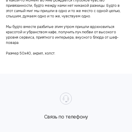
В какой-то момент во мне рождается глубокое чувство
привязанности, будто между нами нет никакой разницы. Будто в
этот самый миг мы пришли в одно и то же место с одной целью,
слышим, думаем одно и то же, чувствуем одно.
Мы будто вместе разбитые этим утром пришли вдохновиться
красотой и убранством кафе, получить луч любви от высокого
уровня сервиса, приятного интерьера, вкусного блюда от шеф-
повара.
Размер 50х40, акрил, холст.
Cвязь по телефону