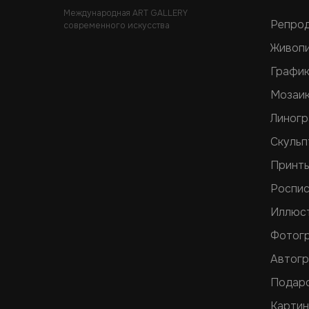
Международная ART GALLERY
Репро
современного искусства
Живоп
Графи
Мозаи
Линог
Скульп
Принт
Роспис
Иллюс
Фотог
Автог
Подар
Картин