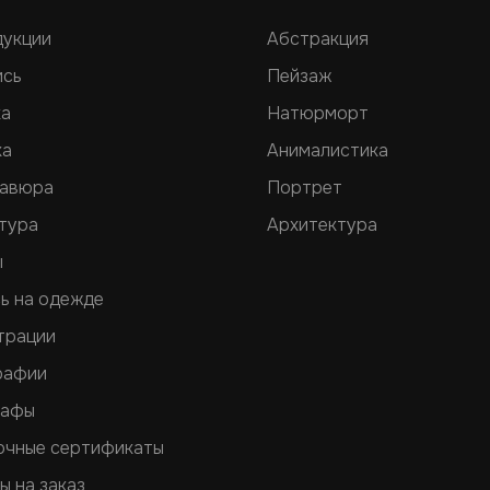
дукции
Абстракция
ись
Пейзаж
ка
Натюрморт
ка
Анималистика
равюра
Портрет
тура
Архитектура
ы
ь на одежде
трации
рафии
рафы
очные сертификаты
ы на заказ