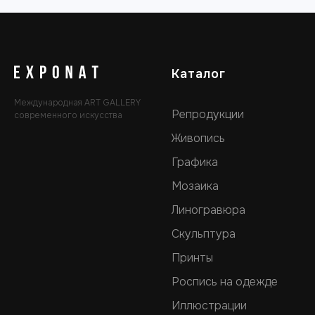
Каталог
Международная ART GALLERY
Репродукции
современного искусства
Живопись
Графика
Мозаика
Линогравюра
Скульптура
Принты
Роспись на одежде
Иллюстрации